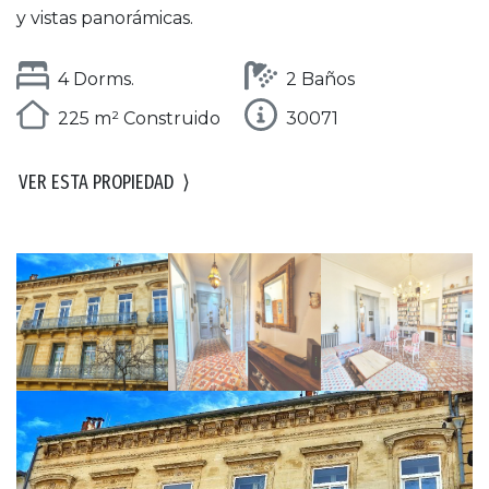
y vistas panorámicas.
4 Dorms.
2 Baños
225 m² Construido
30071
VER ESTA PROPIEDAD
⟩