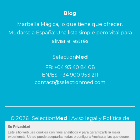
Blog
Marbella Mágica, lo que tiene que ofrecer.
Mudarse a España: Una lista simple pero vital para
aliviar el estrés
Selection
Med
FR:
+04 93 40 84 08
EN/ES:
+34 900 953 211
contact@selectionmed.com
© 2026 ·
Selection
Med
|
Aviso legal y Política de
privacidad
Su Privacidad
Este sitio web usa cookies con fines analíticos y para garantizarle la mejor
experiencia. Usted puede aceptarlas todas o configurar/rechazar las que desee.