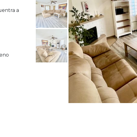
uentra a
reno