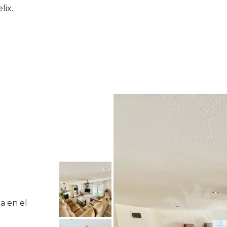
lix.
da en el