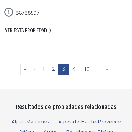
86788597
VER ESTA PROPIEDAD
⟩
«
‹
1
2
3
4
..10
›
»
Resultados de propiedades relacionadas
Alpes-Maritimes
Alpes-de-Haute-Provence