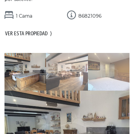
1 Cama
86821096
VER ESTA PROPIEDAD
⟩