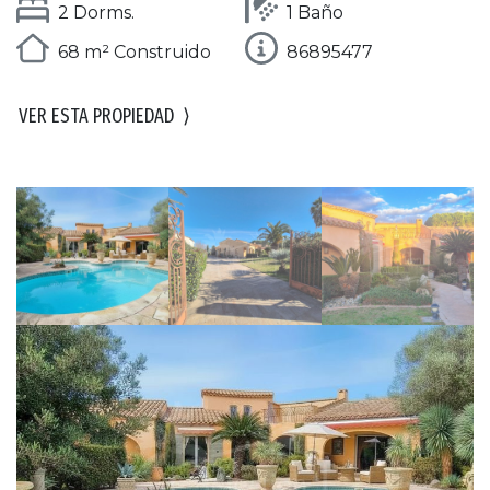
2 Dorms.
1 Baño
68 m² Construido
86895477
VER ESTA PROPIEDAD
⟩