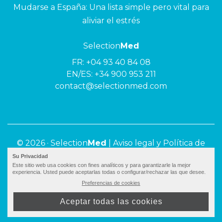
Mudarse a España: Una lista simple pero vital para
aliviar el estrés
Selection
Med
FR:
+04 93 40 84 08
EN/ES:
+34 900 953 211
contact@selectionmed.com
© 2026 ·
Selection
Med
|
Aviso legal y Política de
privacidad
Su Privacidad
Este sitio web usa cookies con fines analíticos y para garantizarle la mejor
experiencia. Usted puede aceptarlas todas o configurar/rechazar las que desee.
Preferencias de cookies
Aceptar todas las cookies