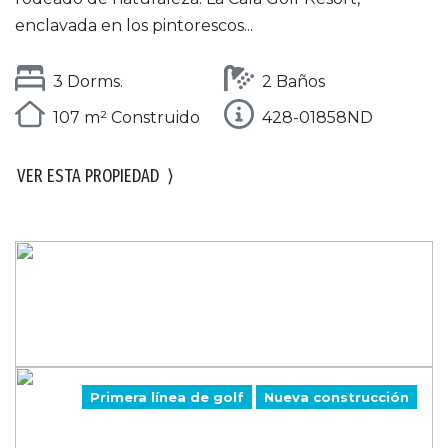
enclavada en los pintorescos...
3 Dorms.
2 Baños
107 m² Construido
428-01858ND
VER ESTA PROPIEDAD
⟩
Primera línea de golf
Nueva construcción