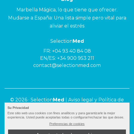
Marbella Mágica, lo que tiene que ofrecer.
Mudarse a España: Una lista simple pero vital para
aliviar el estrés
Selection
Med
FR:
+04 93 40 84 08
EN/ES:
+34 900 953 211
contact@selectionmed.com
© 2026 ·
Selection
Med
|
Aviso legal y Política de
privacidad
Su Privacidad
Este sitio web usa cookies con fines analíticos y para garantizarle la mejor
experiencia. Usted puede aceptarlas todas o configurar/rechazar las que desee.
Preferencias de cookies