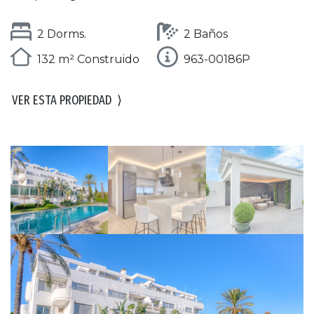
2 Dorms.
2 Baños
132 m² Construido
963-00186P
VER ESTA PROPIEDAD
⟩