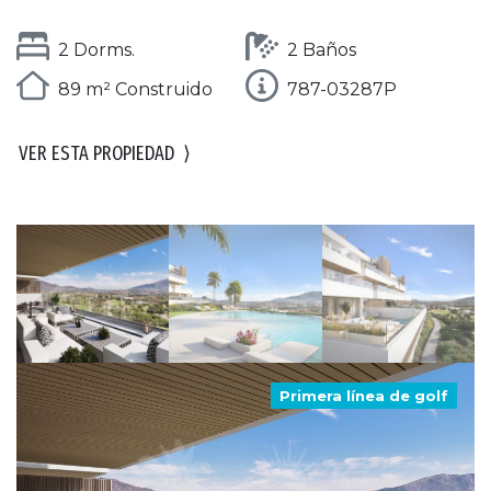
2 Dorms.
2 Baños
89 m² Construido
787-03287P
VER ESTA PROPIEDAD
⟩
Primera línea de golf