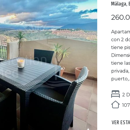
Málaga, 
260.
Apartam
con 2 do
tiene pi
Dimensi
tiene la
privada, 
puerto,..
2 D
107
VER EST