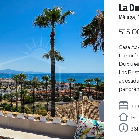
La D
Málaga, 
515.0
Casa Ad
Panorámi
Duquesa
Las Bris
adosada 
panorámi
3 D
150
361