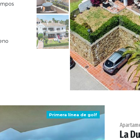
campos
reno
Primera línea de golf
Apartam
La D