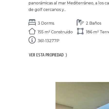
panorámicas al mar Mediterráneo, a los 
de golf cercanos y...
3 Dorms.
2 Baños
155 m² Construido
186 m² Ter
361-13277P
VER ESTA PROPIEDAD
⟩