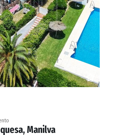
ento
uquesa, Manilva