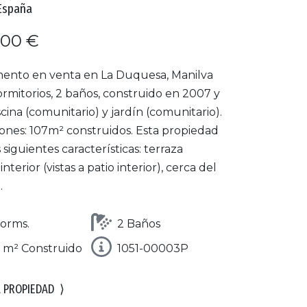
España
000 €
ento en venta en La Duquesa, Manilva
rmitorios, 2 baños, construido en 2007 y
scina (comunitario) y jardín (comunitario).
ones: 107m² construidos. Esta propiedad
s siguientes características: terraza
interior (vistas a patio interior), cerca del
.
orms.
2 Baños
 m² Construido
1051-00003P
A PROPIEDAD
⟩