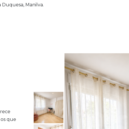
 Duquesa, Manilva.
frece
los que