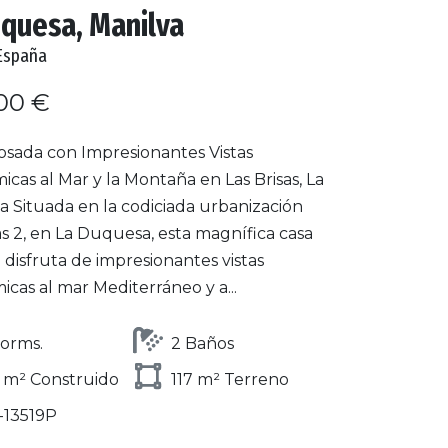
uquesa, Manilva
España
00 €
osada con Impresionantes Vistas
cas al Mar y la Montaña en Las Brisas, La
 Situada en la codiciada urbanización
as 2, en La Duquesa, esta magnífica casa
disfruta de impresionantes vistas
cas al mar Mediterráneo y a...
orms.
2 Baños
 m² Construido
117 m² Terreno
-13519P