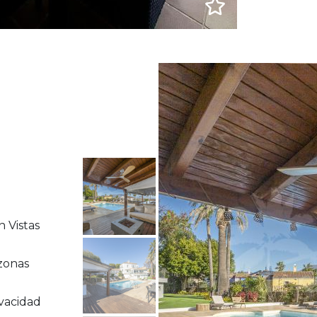
 Vistas
zonas
ivacidad