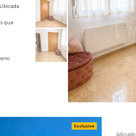
 Ubicada
os que
reno
Exclusive
Adosado