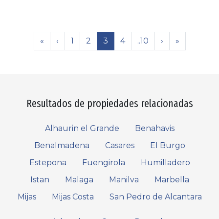
«
‹
1
2
3
4
..10
›
»
Resultados de propiedades relacionadas
Alhaurin el Grande
Benahavis
Benalmadena
Casares
El Burgo
Estepona
Fuengirola
Humilladero
Istan
Malaga
Manilva
Marbella
Mijas
Mijas Costa
San Pedro de Alcantara