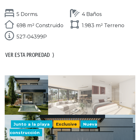
5 Dorms.
4 Baños
698 m² Construido
1.983 m² Terreno
527-04399P
VER ESTA PROPIEDAD
⟩
Junto a la playa
Exclusive
Nueva
construcción