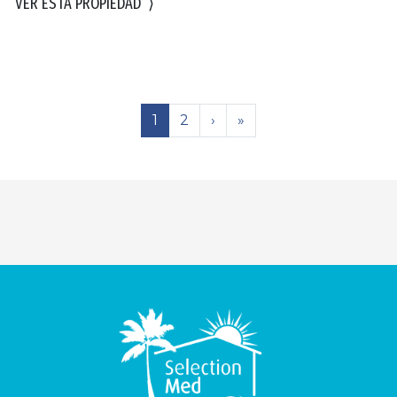
VER ESTA PROPIEDAD
⟩
1
2
›
»