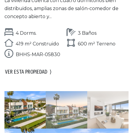
La vivienda cuenta con cuatro dormitorios bien
distribuidos, amplias zonas de salón-comedor de
concepto abierto y...
4 Dorms.
3 Baños
419 m² Construido
600 m² Terreno
BHHS-MAR-05830
VER ESTA PROPIEDAD
⟩