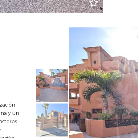
zación
rna y un
asteros
e