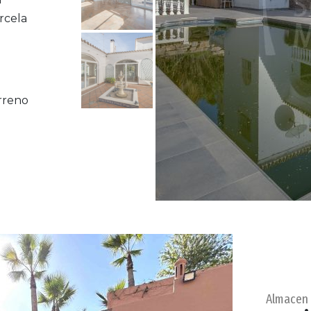
rcela
rreno
Almacen