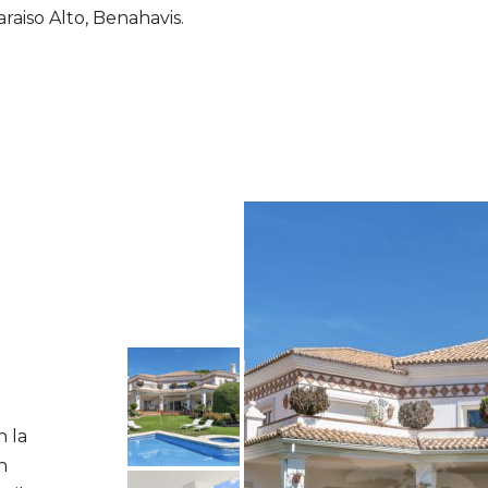
aiso Alto, Benahavis.
n la
n