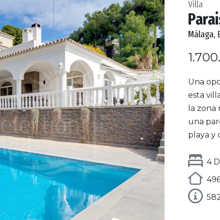
Villa
Parai
Málaga, 
1.700
Una opo
esta vil
la zona 
una parc
playa y 
4 D
496
58