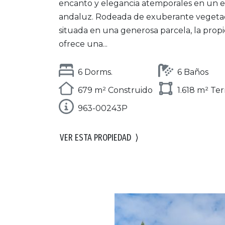
encanto y elegancia atemporales en un es
andaluz. Rodeada de exuberante vegeta
situada en una generosa parcela, la prop
ofrece una...
6 Dorms.
6 Baños
679 m² Construido
1.618 m² Te
963-00243P
VER ESTA PROPIEDAD
⟩