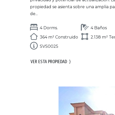
propiedad se asienta sobre una amplia pa
de...
4 Dorms.
4 Baños
364 m² Construido
2.138 m² Te
SVS0025
VER ESTA PROPIEDAD
⟩