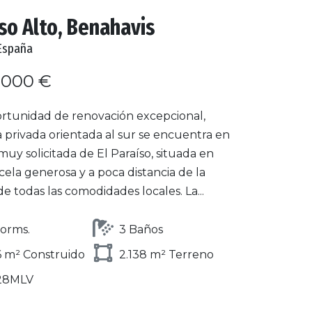
so Alto, Benahavis
España
.000 €
rtunidad de renovación excepcional,
la privada orientada al sur se encuentra en
muy solicitada de El Paraíso, situada en
ela generosa y a poca distancia de la
de todas las comodidades locales. La...
orms.
3 Baños
 m² Construido
2.138 m² Terreno
28MLV