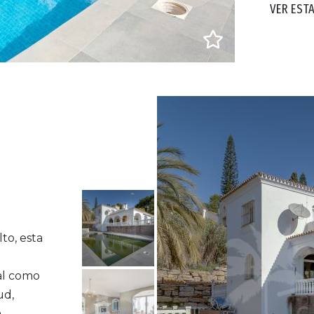
VER EST
to, esta
al como
ud,
a