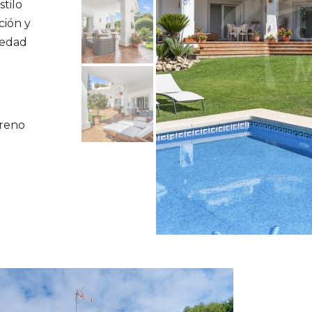
tilo
ción y
iedad
rreno