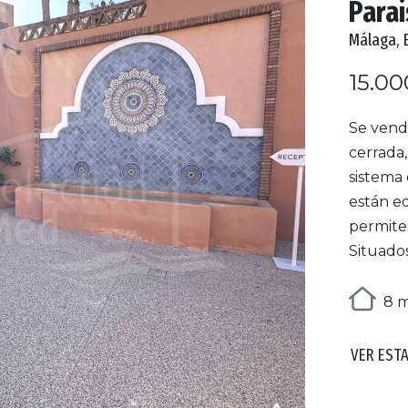
Parai
Málaga, 
15.00
Se vend
cerrada
sistema 
están e
permite 
Situado
8 m
VER EST