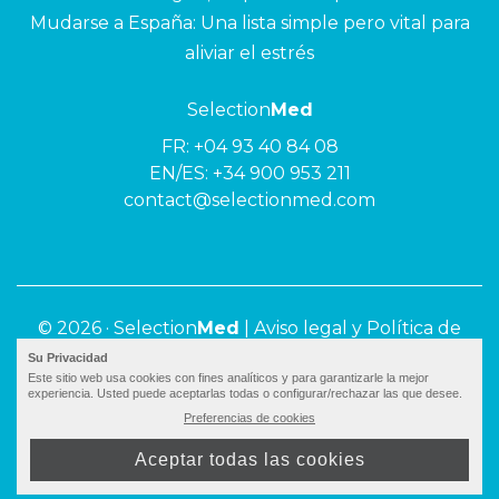
Mudarse a España: Una lista simple pero vital para
aliviar el estrés
Selection
Med
FR:
+04 93 40 84 08
EN/ES:
+34 900 953 211
contact@selectionmed.com
© 2026 ·
Selection
Med
|
Aviso legal y Política de
privacidad
Su Privacidad
Este sitio web usa cookies con fines analíticos y para garantizarle la mejor
experiencia. Usted puede aceptarlas todas o configurar/rechazar las que desee.
Preferencias de cookies
Aceptar todas las cookies