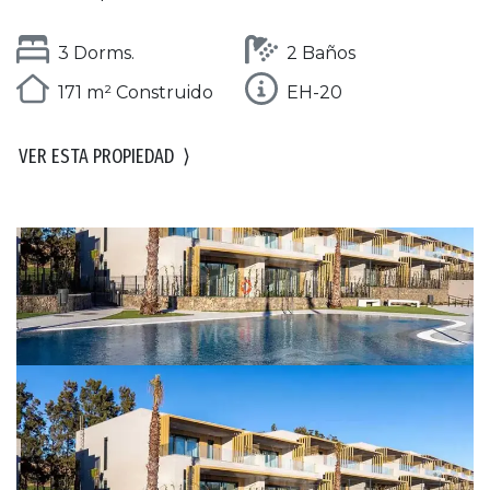
3 Dorms.
2 Baños
171 m² Construido
EH-20
VER ESTA PROPIEDAD
⟩