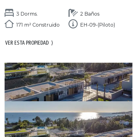
3 Dorms.
2 Baños
171 m² Construido
EH-09-(Piloto)
VER ESTA PROPIEDAD
⟩