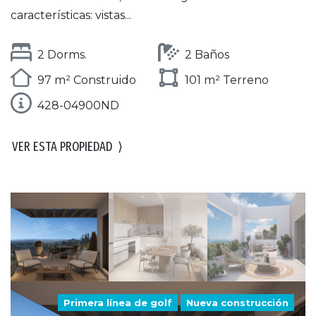
características: vistas...
2 Dorms.
2 Baños
97 m² Construido
101 m² Terreno
428-04900ND
VER ESTA PROPIEDAD
⟩
Primera línea de golf
Nueva construcción