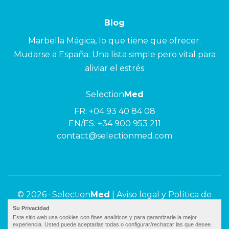
Blog
Marbella Mágica, lo que tiene que ofrecer.
Mudarse a España: Una lista simple pero vital para
aliviar el estrés
Selection
Med
FR:
+04 93 40 84 08
EN/ES:
+34 900 953 211
contact@selectionmed.com
© 2026 ·
Selection
Med
|
Aviso legal y Política de
privacidad
Su Privacidad
Este sitio web usa cookies con fines analíticos y para garantizarle la mejor
experiencia. Usted puede aceptarlas todas o configurar/rechazar las que desee.