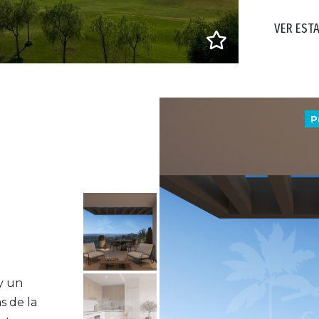
VER EST
P
y un
s de la