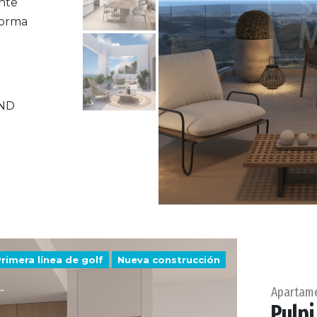
ante
forma
ND
rimera línea de golf
Nueva construcción
Apartam
Pulpi