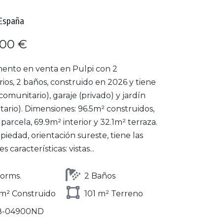
 España
000 €
ento en venta en Pulpi con 2
ios, 2 baños, construido en 2026 y tiene
(comunitario), garaje (privado) y jardín
ario). Dimensiones: 96.5m² construidos,
parcela, 69.9m² interior y 32.1m² terraza.
piedad, orientación sureste, tiene las
s características: vistas...
orms.
2 Baños
m² Construido
101 m² Terreno
8-04900ND