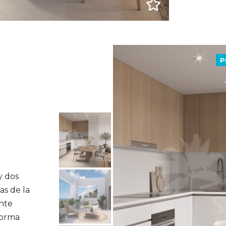
P
y dos
as de la
ante
forma