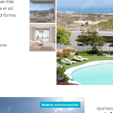
nas más
 el sol
ad forma
reno
Nueva construcción
Apartam