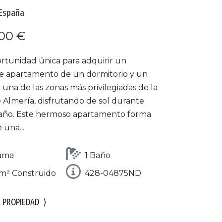
 España
00 €
rtunidad única para adquirir un
e apartamento de un dormitorio y un
una de las zonas más privilegiadas de la
 Almería, disfrutando de sol durante
 año. Este hermoso apartamento forma
 una...
Cama
1 Baño
m² Construido
428-04875ND
A PROPIEDAD
⟩