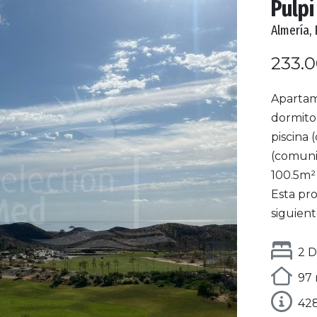
Pulpi
Almería,
233.
Apartam
dormitor
piscina 
(comunit
100.5m² 
Esta pro
siguiente
2 D
97 
42