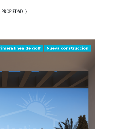
A PROPIEDAD
⟩
rimera línea de golf
Nueva construcción