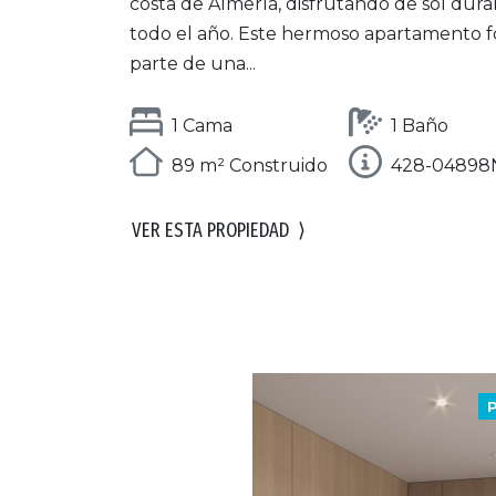
costa de Almería, disfrutando de sol dur
todo el año. Este hermoso apartamento 
parte de una...
1 Cama
1 Baño
89 m² Construido
428-04898
VER ESTA PROPIEDAD
⟩
P