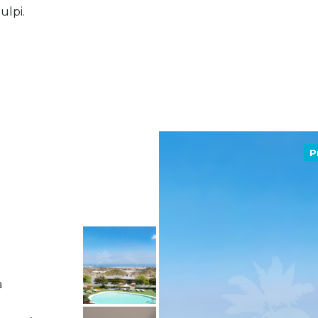
ulpi.
P
a