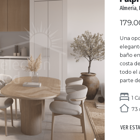
Almería,
179.0
Una opo
elegant
baño en 
costa de
todo el
parte de
1 
73 
VER EST