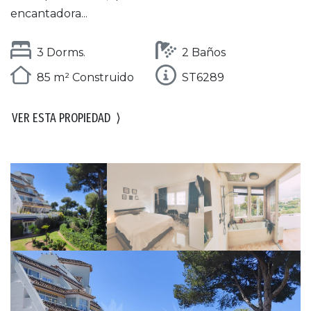
encantadora...
3 Dorms.
2 Baños
85 m² Construido
ST6289
VER ESTA PROPIEDAD
⟩