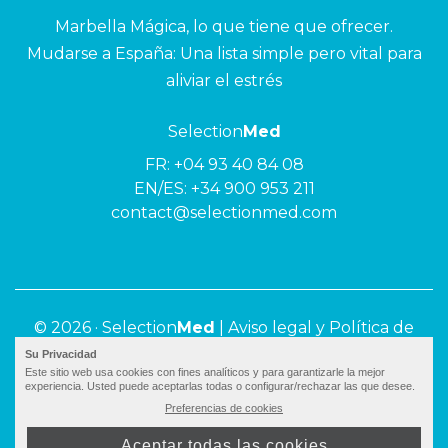
Marbella Mágica, lo que tiene que ofrecer.
Mudarse a España: Una lista simple pero vital para
aliviar el estrés
Selection
Med
FR:
+04 93 40 84 08
EN/ES:
+34 900 953 211
contact@selectionmed.com
© 2026 ·
Selection
Med
|
Aviso legal y Política de
privacidad
Su Privacidad
Este sitio web usa cookies con fines analíticos y para garantizarle la mejor
experiencia. Usted puede aceptarlas todas o configurar/rechazar las que desee.
Preferencias de cookies
Aceptar todas las cookies