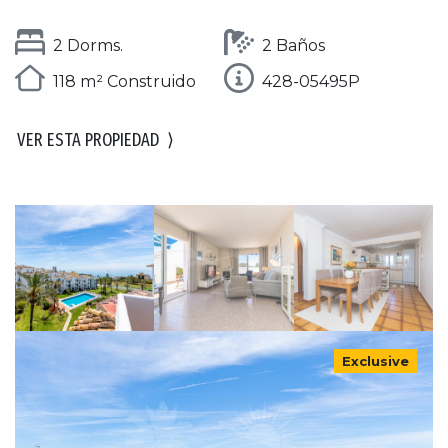
2 Dorms.
2 Baños
118 m² Construido
428-05495P
VER ESTA PROPIEDAD
⟩
Exclusive