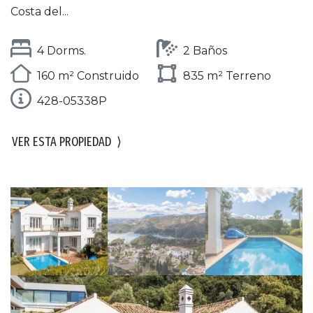
Costa del...
4 Dorms.
2 Baños
160 m² Construido
835 m² Terreno
428-05338P
VER ESTA PROPIEDAD
⟩