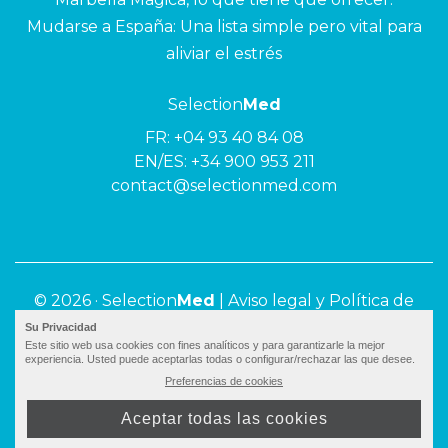
Mudarse a España: Una lista simple pero vital para
aliviar el estrés
Selection
Med
FR:
+04 93 40 84 08
EN/ES:
+34 900 953 211
contact@selectionmed.com
© 2026 ·
Selection
Med
|
Aviso legal y Política de
privacidad
Su Privacidad
Este sitio web usa cookies con fines analíticos y para garantizarle la mejor
experiencia. Usted puede aceptarlas todas o configurar/rechazar las que desee.
Preferencias de cookies
Aceptar todas las cookies