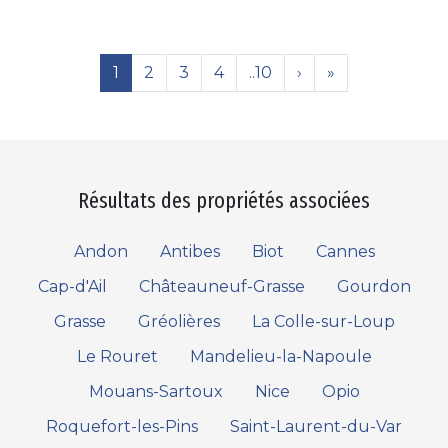
1
2
3
4
..10
›
»
Résultats des propriétés associées
Andon
Antibes
Biot
Cannes
Cap-d'Ail
Châteauneuf-Grasse
Gourdon
Grasse
Gréolières
La Colle-sur-Loup
Le Rouret
Mandelieu-la-Napoule
Mouans-Sartoux
Nice
Opio
Roquefort-les-Pins
Saint-Laurent-du-Var