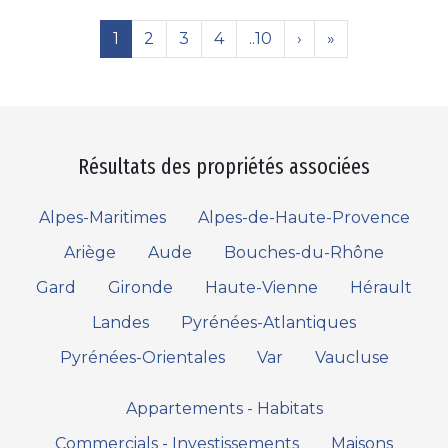
1
2
3
4
..10
›
»
Résultats des propriétés associées
Alpes-Maritimes
Alpes-de-Haute-Provence
Ariège
Aude
Bouches-du-Rhône
Gard
Gironde
Haute-Vienne
Hérault
Landes
Pyrénées-Atlantiques
Pyrénées-Orientales
Var
Vaucluse
Appartements - Habitats
Commercials - Investissements
Maisons