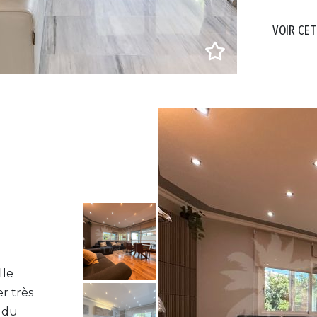
VOIR CET
lle
r très
e du