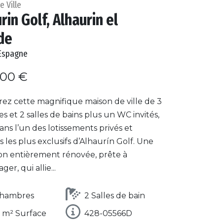
 Ville
rin Golf, Alhaurin el
de
Espagne
000 €
ez cette magnifique maison de ville de 3
 et 2 salles de bains plus un WC invités,
ans l’un des lotissements privés et
s les plus exclusifs d’Alhaurín Golf. Une
ion entièrement rénovée, prête à
r, qui allie...
Chambres
2 Salles de bain
 m² Surface
428-05566D