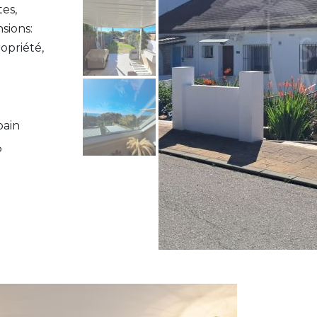
tes,
sions:
opriété,
bain
P