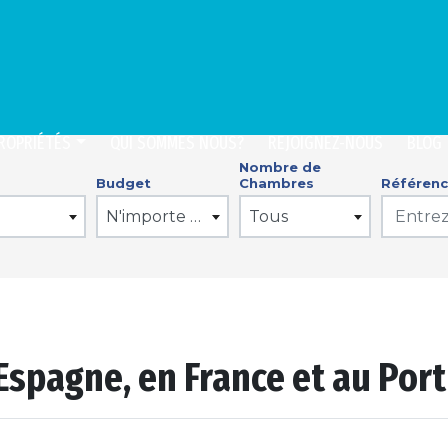
ROPRIÉTÉS
QUI SOMMES NOUS?
REJOIGNEZ-NOUS
BLOG
Nombre de
Budget
Chambres
Référen
N'importe quel prix
Tous
Espagne, en France et au Por