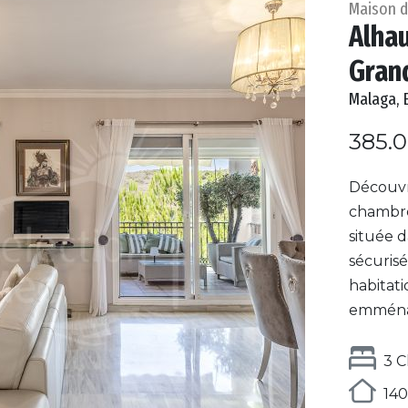
Maison de
Alhau
Gran
Malaga, 
385.
Découvr
chambres
située d
sécurisé
habitat
emménage
3 
140