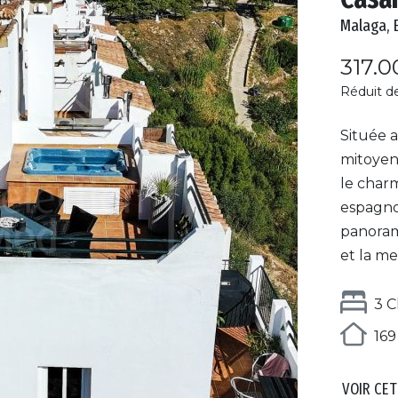
Malaga, 
317.0
Réduit d
Située 
mitoyen
le charm
espagno
panoram
et la me
3 
169
VOIR CET