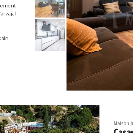
ulement
arvajal
bain
Maison 
Casa