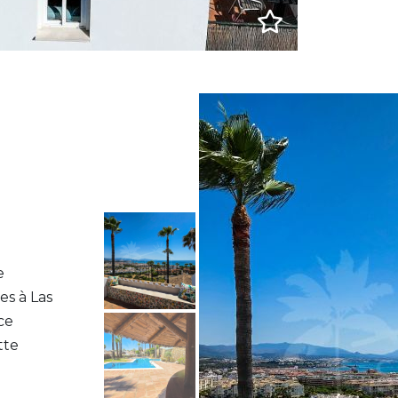
e
es à Las
ce
tte