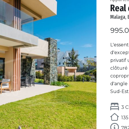
Real 
Malaga, 
995.
L'essent
d'except
privatif
clôturé
copropr
d'angle 
Sud-Est)
3 
135
78