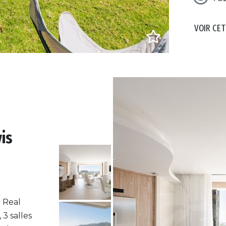
VOIR CET
is
 Real
3 salles