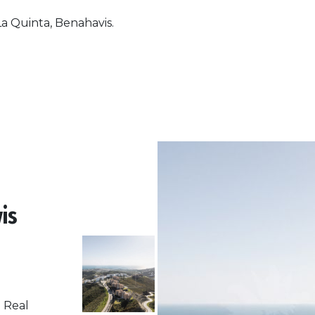
La Quinta, Benahavis.
is
 Real