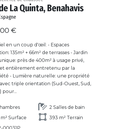
de La Quinta, Benahavis
Espagne
000 €
iel en un coup d'œil: - Espaces
ion: 135m² + 66m² de terrasses - Jardin
 unique: près de 400m² à usage privé,
 et entièrement entretenu par la
iété - Lumière naturelle: une propriété
avec triple orientation (Sud-Ouest, Sud,
 pour...
Chambres
2 Salles de bain
 m² Surface
393 m² Terrain
2-00031P