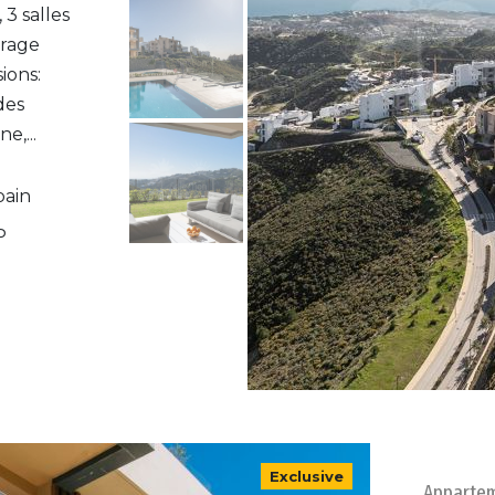
3 salles
arage
ions:
des
e,...
bain
P
Exclusive
Appartem