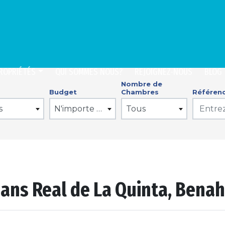
ROPRIÉTÉS
QUI SOMMES NOUS?
REJOIGNEZ-NOUS
BLOG
Nombre de
Budget
Chambres
Référen
s
N'importe quel prix
Tous
dans Real de La Quinta, Benah