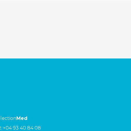
lection
Med
R:
+04 93 40 84 08