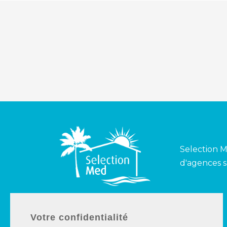
Selection M
d'agences s
Espagne
France
Votre confidentialité
Costa del Sol
Côte d’Azur