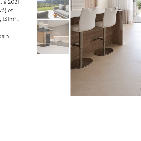
it à 2021
vé) et
 131m²...
bain