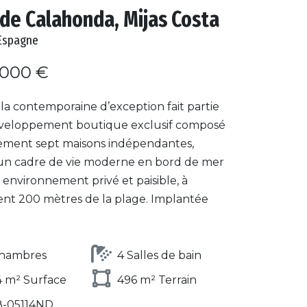
 de Calahonda, Mijas Costa
Espagne
.000 €
lla contemporaine d’exception fait partie
veloppement boutique exclusif composé
ement sept maisons indépendantes,
 un cadre de vie moderne en bord de mer
environnement privé et paisible, à
nt 200 mètres de la plage. Implantée
Chambres
4 Salles de bain
 m² Surface
496 m² Terrain
8-05114ND