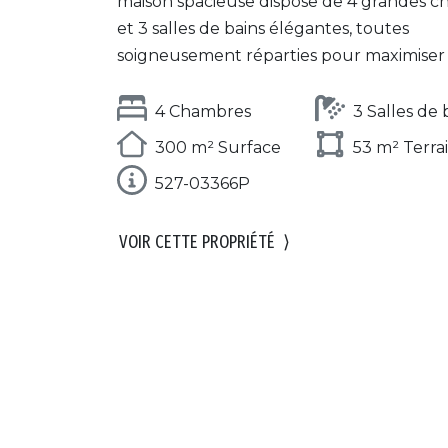
maison spacieuse dispose de 4 grandes 
et 3 salles de bains élégantes, toutes
soigneusement réparties pour maximiser la
4 Chambres
3 Salles de 
300 m² Surface
53 m² Terra
527-03366P
VOIR CETTE PROPRIÉTÉ
⟩