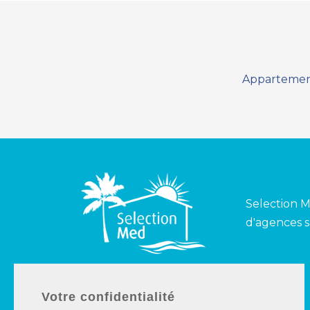
Appartement
Selection M
d'agences s
Espagne
France
Votre confidentialité
Costa del Sol
Côte d’Azur