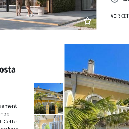
VOIR CET
Costa
quement
ange
t. Cette