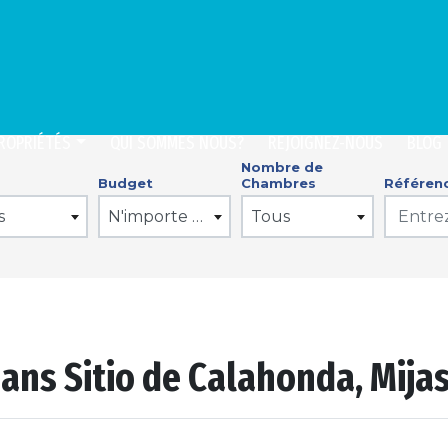
ROPRIÉTÉS
QUI SOMMES NOUS?
REJOIGNEZ-NOUS
BLOG
Nombre de
Budget
Chambres
Référen
s
N'importe quel prix
Tous
ans Sitio de Calahonda, Mija