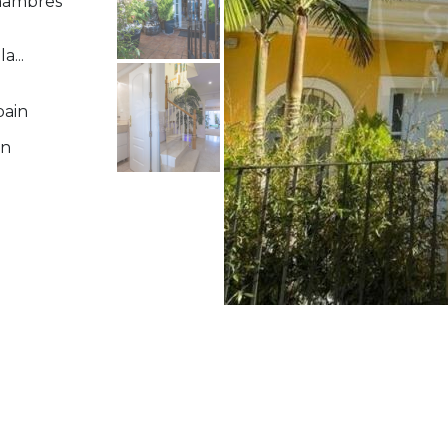
chambres
...
bain
in