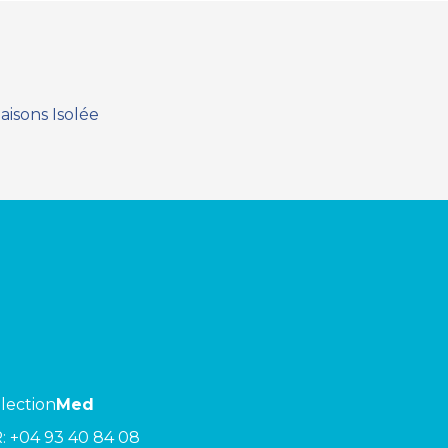
Maisons Isolée
lection
Med
R:
+04 93 40 84 08