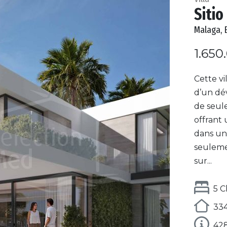
Sitio
Malaga, 
1.650
Cette vi
d’un dé
de seul
offrant
dans un 
seuleme
sur...
5 
334
42