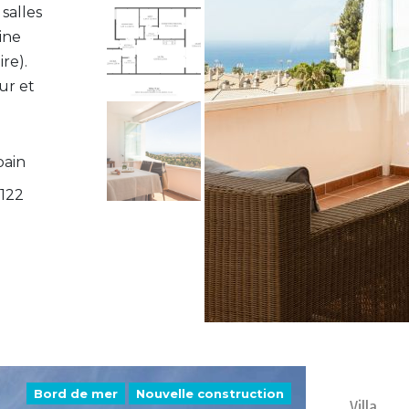
 salles
cine
re).
ur et
bain
122
Bord de mer
Nouvelle construction
Villa