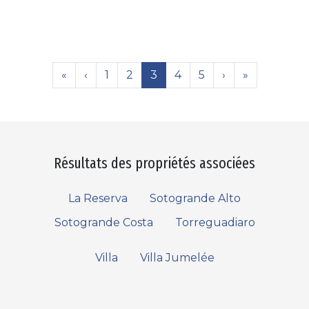
«
‹
1
2
3
4
5
›
»
Résultats des propriétés associées
La Reserva
Sotogrande Alto
Sotogrande Costa
Torreguadiaro
Villa
Villa Jumelée