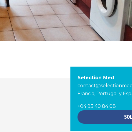
Selection Med
contact@selectionme
Francia, Portugal y Es
+04 93 40 84 08
SOL