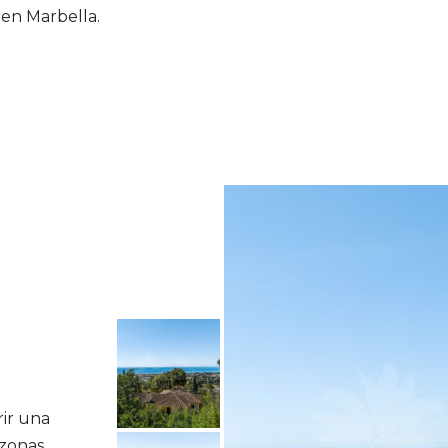
 en Marbella.
ir una
 zonas