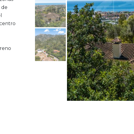
 de
l
 centro
rreno