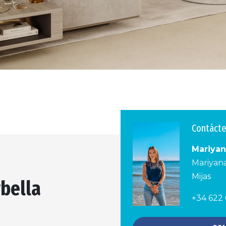
Contáct
Mariya
Mariyan
Mijas
bella
+34 622 