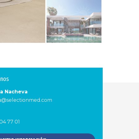
enos
na Nacheva
a@selectionmed.com
04 77 01