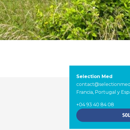
Selection Med
contact@selectionme
Francia, Portugal y Es
+04 93 40 84 08
SOL