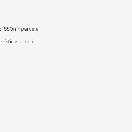
: 1850m² parcela.
rísticas: balcón.