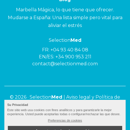
Marbella Mágica, lo que tiene que ofrecer.
Mudarse a España: Una lista simple pero vital para
aliviar el estrés
Selection
Med
FR:
+04 93 40 84 08
EN/ES:
+34 900 953 211
contact@selectionmed.com
© 2026 ·
Selection
Med
|
Aviso legal y Política de
privacidad
Su Privacidad
Este sitio web usa cookies con fines analíticos y para garantizarle la mejor
experiencia. Usted puede aceptarlas todas o configurar/rechazar las que desee.
Preferencias de cookies