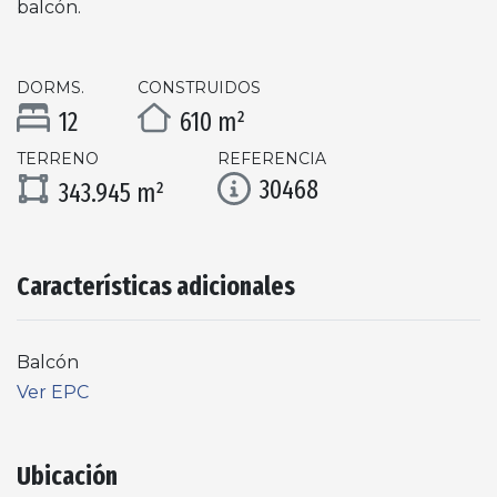
balcón.
DORMS.
CONSTRUIDOS
12
610 m²
TERRENO
REFERENCIA
30468
343.945 m²
Características adicionales
Balcón
Ver EPC
Ubicación