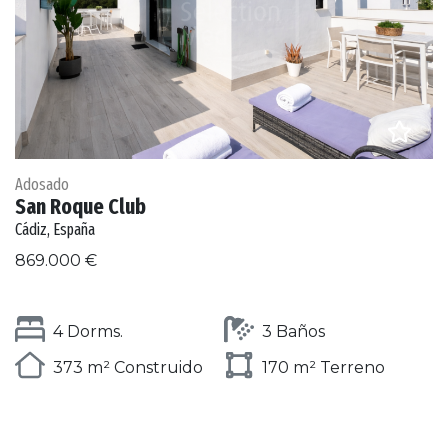
Adosado
San Roque Club
Cádiz, España
869.000 €
4 Dorms.
3 Baños
373 m² Construido
170 m² Terreno