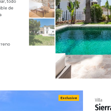
mar, todo
ible de
a
rreno
Exclusive
Villa
Sierr