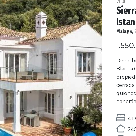
Villa
Sierr
Istan
Málaga, 
1.550
Descubra
Blanca C
propied
cerrada
quienes 
panorámi
4 D
240