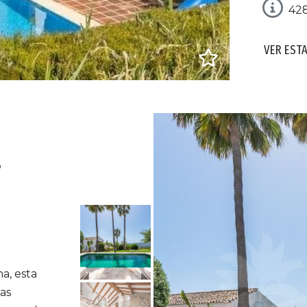
42
VER EST
,
a, esta
tas