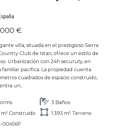
España
.000 €
gante villa, situada en el prestigioso Sierra
ountry Club de Istan, ofrece un estilo de
oso. Urbanización con 24h securuty, en
 familiar pacífica. La propiedad cuenta
 metros cuadrados de espacio construido,
ntra un...
orms.
3 Baños
 m² Construido
1.393 m² Terreno
4-00456P