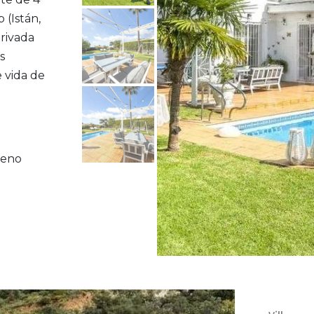
 (Istán,
rivada
s
e vida de
reno