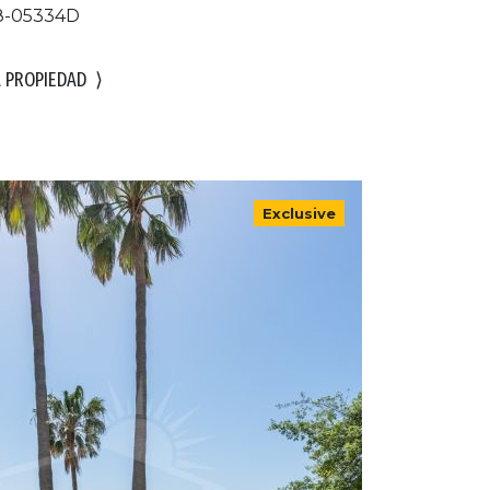
8-05334D
A PROPIEDAD
⟩
Exclusive