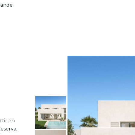
rande.
rtir en
eserva,