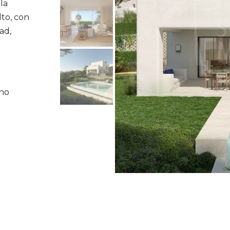
la
to, con
ad,
eno