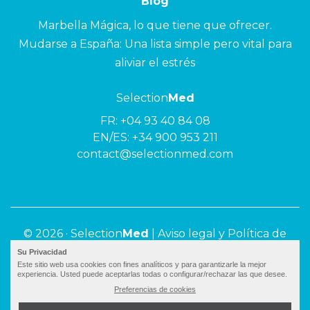
Blog
Marbella Mágica, lo que tiene que ofrecer.
Mudarse a España: Una lista simple pero vital para
aliviar el estrés
Selection
Med
FR:
+04 93 40 84 08
EN/ES:
+34 900 953 211
contact@selectionmed.com
© 2026 ·
Selection
Med
|
Aviso legal y Política de
privacidad
Su Privacidad
Este sitio web usa cookies con fines analíticos y para garantizarle la mejor
experiencia. Usted puede aceptarlas todas o configurar/rechazar las que desee.
Preferencias de cookies