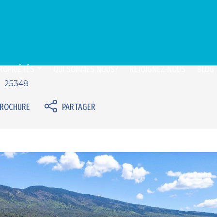
ROPRIÉTÉS
QUI SOMMES NOUS?
REJOIGNEZ-NOUS
BLOG
25348
BROCHURE
PARTAGER