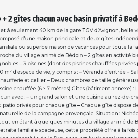
+ 2 gîtes chacun avec basin privatif à Bed
 et à seulement 40 km de la gare
TGV
d’Avignon, belle v
omposé d’une maison principale et deux gîtes indépenda
amiliale ou superbe maison de vacances pour toute la fam
 Proche du village animé de Bédoin – 2 gîtes en activité b
obles – 3 piscines (dont des piscines chauffées privées p
m² d’espace de vie, y compris : – Véranda d’entrée – S
– Chaufferie et cellier – Deux chambres de taille génére
scine chauffée (6 × 7 mètres) Gîtes (bâtiment annexe) : 
cun avec : – un grand salon et une cuisine au rez-de-c
t patio privés pour chaque gîte – Chaque gîte dispose de
aturelle de la campagne provençale. Situation : Nichée a
, tout en étant à quelques minutes du village animé de 
traite familiale spacieuse, cette propriété offre à la fois 