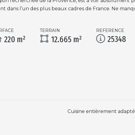
ion recherchée de la Provence, est à voir absolument p
nt dans l’un des plus beaux cadres de France. Ne manque
RFACE
TERRAIN
REFERENCE
25348
220 m²
12.665 m²
Cuisine entièrement adapt