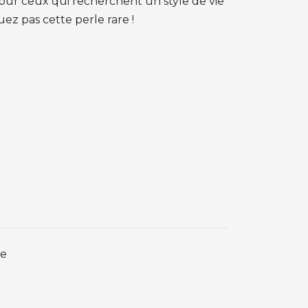
our ceux qui recherchent un style de vie
z pas cette perle rare !
ée