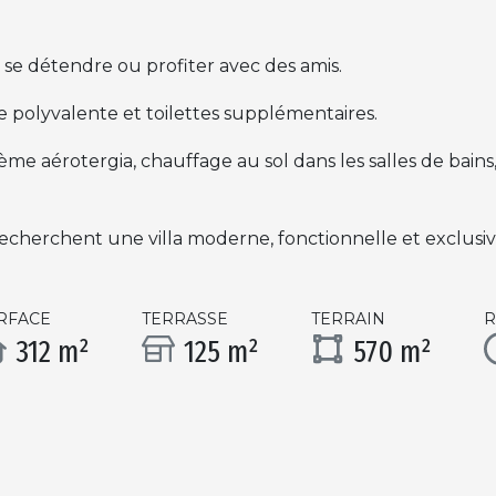
se détendre ou profiter avec des amis.
le polyvalente et toilettes supplémentaires.
tème aérotergia, chauffage au sol dans les salles de bains
herchent une villa moderne, fonctionnelle et exclusive,
RFACE
TERRASSE
TERRAIN
R
312 m²
125 m²
570 m²