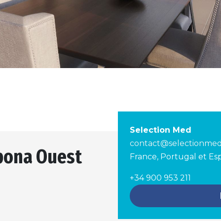
Selection Med
contact@selectionme
pona Ouest
France, Portugal et E
+34 900 953 211