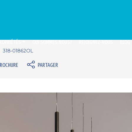
ROPRIÉTÉS
QUI SOMMES NOUS?
REJOIGNEZ-NOUS
BLOG
318-01862OL
BROCHURE
PARTAGER