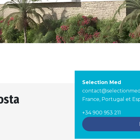
Selection Med
contact@selectionme
Costa
France, Portugal et E
+34 900 953 211