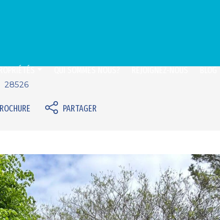
ROPRIÉTÉS
QUI SOMMES NOUS?
REJOIGNEZ-NOUS
BLOG
28526
BROCHURE
PARTAGER