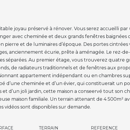
table joyau préservé à rénover. Vous serez accueilli par
nger avec cheminée et deux grands fenêtres baignées d
 pierre et de luminaires d’époque. Des portes cintrées
ages, anciennement écurie, prête à aménagée. Le rez-
ttes séparées. Au premier étage, vous trouverez quatre g
nds, de radiateurs traditionnels et de fenêtres aux prop
sionnant appartement indépendant ou en chambres suppl
é d’une cheminée et d’un évier, qui constituerait un poo
 et d’un joli jardin, cette maison a conseervé tout son c
se maison familiale. Un terrain attenant de 4 500m² avec 
s vidéos sont disponibles sur demande.
RFACE
TERRAIN
REFERENCE