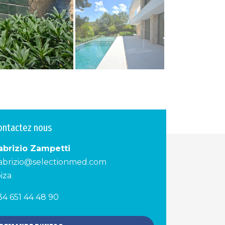
ontactez nous
abrizio Zampetti
abrizio@selectionmed.com
biza
34 651 44 48 90