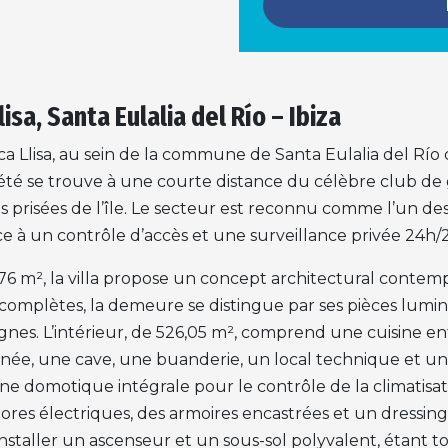
isa, Santa Eulalia del Río – Ibiza
ca Llisa, au sein de la commune de Santa Eulalia del Río 
riété se trouve à une courte distance du célèbre club de 
s prisées de l’île. Le secteur est reconnu comme l’un des p
ce à un contrôle d’accès et une surveillance privée 24h/
76 m², la villa propose un concept architectural contemp
complètes, la demeure se distingue par ses pièces lumin
agnes. L’intérieur, de 526,05 m², comprend une cuisine 
née, une cave, une buanderie, un local technique et un
motique intégrale pour le contrôle de la climatisation 
stores électriques, des armoires encastrées et un dressing
 d’installer un ascenseur et un sous-sol polyvalent, étant