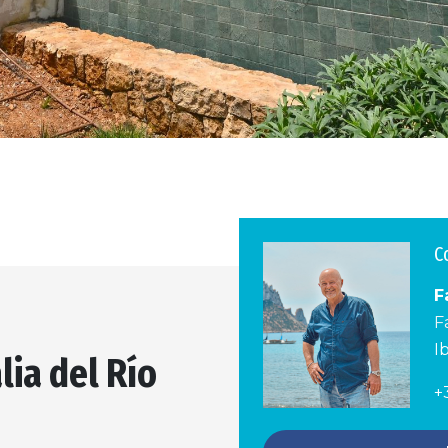
C
F
F
I
lia del Río
+