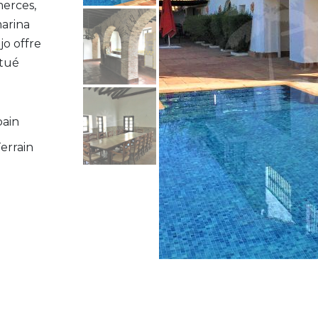
merces,
marina
jo offre
itué
bain
errain