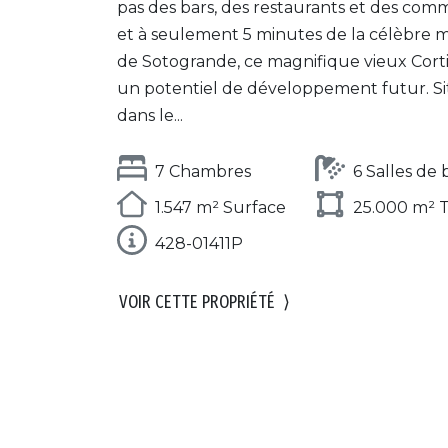
pas des bars, des restaurants et des com
et à seulement 5 minutes de la célèbre 
de Sotogrande, ce magnifique vieux Corti
un potentiel de développement futur. S
dans le...
7 Chambres
6 Salles de 
1.547 m² Surface
25.000 m² T
428-01411P
VOIR CETTE PROPRIÉTÉ
⟩