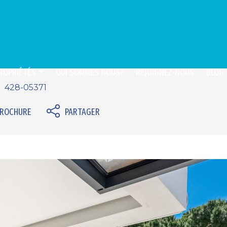
ROPRIÉTÉS
QUI SOMMES NOUS?
REJOIGNEZ-NOUS
BLOG
428-05371
BROCHURE
PARTAGER