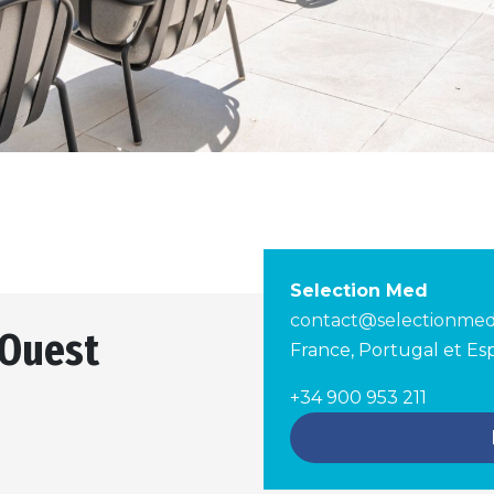
Selection Med
contact@selectionme
 Ouest
France, Portugal et E
+34 900 953 211