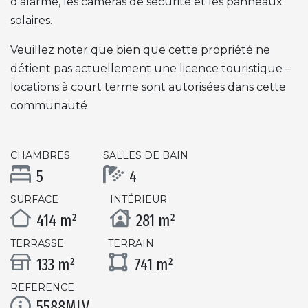
d’alarme, les caméras de sécurité et les panneaux
solaires.
Veuillez noter que bien que cette propriété ne
détient pas actuellement une licence touristique –
locations à court terme sont autorisées dans cette
communauté
CHAMBRES
SALLES DE BAIN
5
4
SURFACE
INTÉRIEUR
414 m²
281 m²
TERRASSE
TERRAIN
133 m²
741 m²
REFERENCE
5588MLV